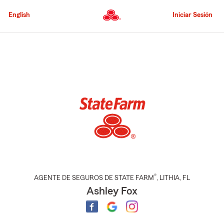
Pasar
al
English
Iniciar Sesión
contenido
principal
Comienzo
del
contenido
principal
®
AGENTE DE SEGUROS DE STATE FARM
,
LITHIA
, FL
Ashley Fox