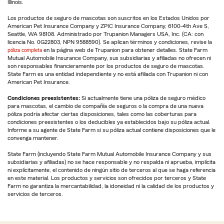
Illinois.
Los productos de seguro de mascotas son suscritos en los Estados Unidos por
American Pet Insurance Company y ZPIC Insurance Company, 6100-4th Ave S,
Seattle, WA 98108. Administrado por Trupanion Managers USA, Inc. (CA: con
licencia No. 0G22803, NPN 9588590). Se aplican términos y condiciones, revise la
póliza completa
en la página web de Trupanion para obtener detalles. State Farm
Mutual Automobile Insurance Company, sus subsidiarias y afiliadas no ofrecen ni
son responsables financieramente por los productos de seguro de mascotas.
State Farm es una entidad independiente y no está afiliada con Trupanion ni con
American Pet Insurance.
Condiciones preexistentes:
Si actualmente tiene una póliza de seguro médico
para mascotas, el cambio de compañía de seguros o la compra de una nueva
póliza podría afectar ciertas disposiciones, tales como las coberturas para
condiciones preexistentes o los deducibles ya establecidos bajo su póliza actual.
Informe a su agente de State Farm si su póliza actual contiene disposiciones que le
convenga mantener.
State Farm (incluyendo State Farm Mutual Automobile Insurance Company y sus
subsidiarias y afiliadas) no se hace responsable y no respalda ni aprueba, implícita
ni explícitamente, el contenido de ningún sitio de terceros al que se haga referencia
en este material. Los productos y servicios son ofrecidos por terceros y State
Farm no garantiza la mercantabilidad, la idoneidad ni la calidad de los productos y
servicios de terceros.