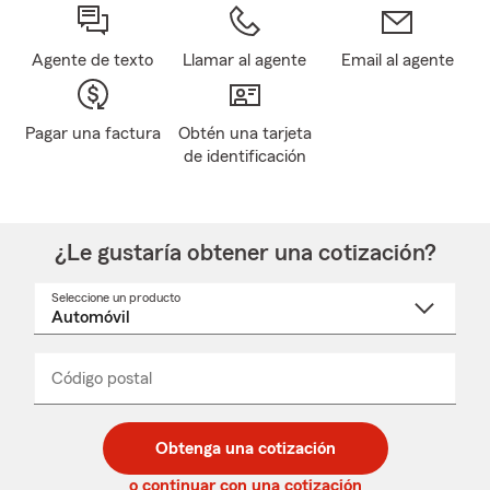
Agente de texto
Llamar al agente
Email al agente
Pagar una factura
Obtén una tarjeta
de identificación
¿Le gustaría obtener una cotización?
Seleccione un producto
Seleccione
un
nombre
de
producto
del
Código postal
Ingresa
Ingresa
_____
menú
un
un
desplegable
código
código
postal
postal
Obtenga una cotización
de
de
5
5
o continuar con una cotización