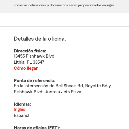
dígitos
dígitos
Todas las cotizaciones y documentos serán proporcionados en inglés.
Detalles de la oficina:
Dirección física:
13455 Fishhawk Blvd
Lithia
,
FL
33547
Cómo llegar
Punto de referencia:
En la intersección de Bell Shoals Rd, Boyette Rd y
Fishhawk Blvd. Junto a Jets Pizza.
Idiomas:
Inglés
Español
Horas de oficina (
EST
):